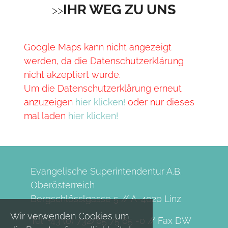
IHR WEG ZU UNS
Google Maps kann nicht angezeigt
werden, da die Datenschutzerklärung
nicht akzeptiert wurde.
Um die Datenschutzerklärung erneut
anzuzeigen
hier klicken!
oder nur dieses
mal laden
hier klicken!
Evangelische Superintendentur A.B.
Oberösterreich
Bergschlösslgasse 5 // A-4020 Linz
Wir verwenden Cookies um
Tel. +43 (0) 732/65 75 65 -0 // Fax DW