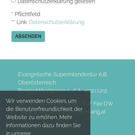
Datenschutzerklärung gelesen **
*
* Pflichtfeld
** Link:
D
atenschutzerklärung
ABSENDEN
Evangelische Superintendentur A.B.
Oberösterreich
Bergschlösslgasse 5 // A-4020 Linz
Wir verwenden Cookies um
Tel. +43 (0) 732/65 75 65 -0 // Fax DW
die Benutzerfreundlichkeit der
-1033 //
oberoesterreich@evang.at
Website zu erhöhen. Mehr
Informationen dazu finden Sie
in unserer