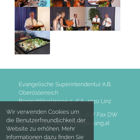
Evangelische Superintendentur A.B.
Oberösterreich
Bergschlösslgasse 5 // A-4020 Linz
Wir verwenden Cookies um
Tel. +43 (0) 732/65 75 65 -0 // Fax DW
die Benutzerfreundlichkeit der
-1033 //
oberoesterreich@evang.at
Website zu erhöhen. Mehr
Informationen dazu finden Sie