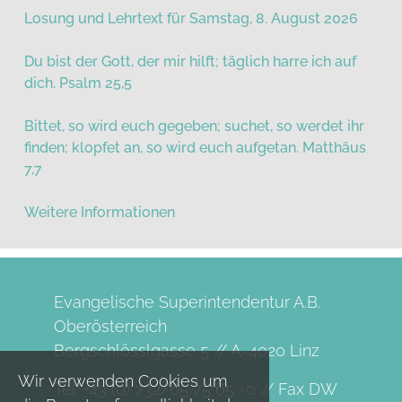
Losung und Lehrtext für Samstag, 8. August 2026
Du bist der Gott, der mir hilft; täglich harre ich auf
dich. Psalm 25,5
Bittet, so wird euch gegeben; suchet, so werdet ihr
finden; klopfet an, so wird euch aufgetan. Matthäus
7,7
Weitere Informationen
Evangelische Superintendentur A.B.
Oberösterreich
Bergschlösslgasse 5 // A-4020 Linz
Wir verwenden Cookies um
Tel. +43 (0) 732/65 75 65 -0 // Fax DW