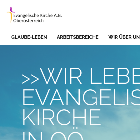
Skip to main content
GLAUBE+LEBEN
ARBEITSBEREICHE
WIR ÜBER UN
WIR LEB
EVANGELI
KIRCHE
IN OÖ