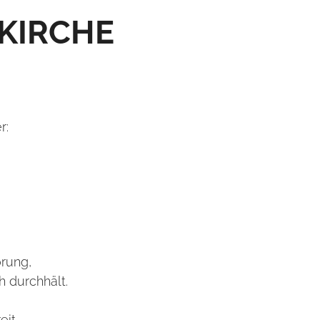
 KIRCHE
r:
örung,
 durchhält.
it.