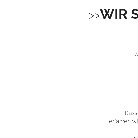
WIR 
A
Dass 
erfahren w
un