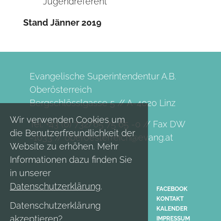
Jugendreferent
Stand Jänner 2019
Evangelische Superintendentur A.B.
Oberösterreich
Bergschlösslgasse 5 // A-4020 Linz
Wir verwenden Cookies um
Tel. +43 (0) 732/65 75 65 -0 // Fax DW
die Benutzerfreundlichkeit der
-1033 //
oberoesterreich@evang.at
Website zu erhöhen. Mehr
Informationen dazu finden Sie
in unserer
Datenschutzerklärung
.
FACEBOOK
KONTAKT
Datenschutzerklärung
KALENDER
akzeptieren?
IMPRESSUM