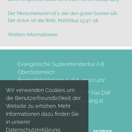
Der Menschensohn ist's, der den guten Samen sät.
Der Acker ist die Welt. Matthäus 13,37-38
Weitere Informationen
Evangelische Superintendentur A.B.
Oberösterreich
Bergschlösslgasse 5 // A-4020 Linz
Wir verwenden Cookies um
Tel. +43 (0) 732/65 75 65 -0 // Fax DW
die Benutzerfreundlichkeit der
-1033 //
oberoesterreich@evang.at
Website zu erhöhen. Mehr
Informationen dazu finden Sie
in unserer
Datenschutzerklärung
.
FACEBOOK