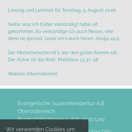
Losung und Lehrtext für Sonntag, 9. August 2026
Siehe, was ich früher verkündigt habe, ist
gekommen. So verkündige ich auch Neues; ehe
denn es sprosst, lasse ich's euch hören. Jesaja 42,9
Der Menschensohn ist's, der den guten Samen sät.
Der Acker ist die Welt. Matthäus 13,37-38
Weitere Informationen
Evangelische Superintendentur A.B.
Oberösterreich
Bergschlösslgasse 5 // A-4020 Linz
Wir verwenden Cookies um
Tel. +43 (0) 732/65 75 65 -0 // Fax DW