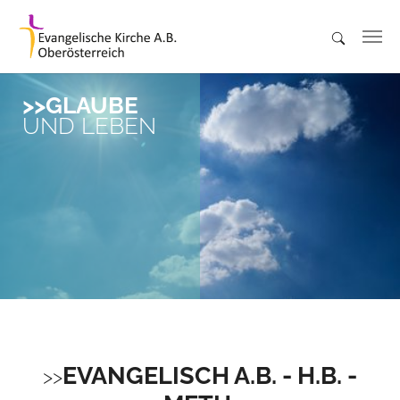
Skip to main content
GLAUBE
UND LEBEN
EVANGELISCH A.B. - H.B. -