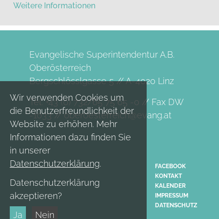
Weitere Informationen
Evangelische Superintendentur A.B.
Oberösterreich
Bergschlösslgasse 5 // A-4020 Linz
Wir verwenden Cookies um
Tel. +43 (0) 732/65 75 65 -0 // Fax DW
die Benutzerfreundlichkeit der
-1033 //
oberoesterreich@evang.at
Website zu erhöhen. Mehr
Informationen dazu finden Sie
in unserer
Datenschutzerklärung
.
FACEBOOK
KONTAKT
Datenschutzerklärung
KALENDER
akzeptieren?
IMPRESSUM
DATENSCHUTZ
Ja
Nein