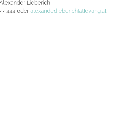
 Alexander Lieberich
 77 444 oder
alexander.lieberich[at]evang.at