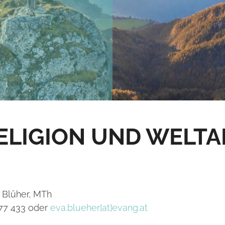
ELIGION UND WEL
a Blüher, MTh
 77 433 oder
eva.blueher[at]evang.at