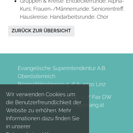
Gruppen & Kreise: Entdeckerrunde; Alpha-
Kurs; Frauen-/Männerrunde; Seniorentreff;
Hauskreise; Handarbeitsrunde; Chor
ZURÜCK ZUR ÜBERSICHT
Evangelische Superintendentur A.B.
Oberösterreich
Bergschlösslgasse 5 // A-4020 Linz
Wir verwenden Cookies um
Tel. +43 (0) 732/65 75 65 -0 // Fax DW
die Benutzerfreundlichkeit der
-1033 //
oberoesterreich@evang.at
Website zu erhöhen. Mehr
Informationen dazu finden Sie
in unserer