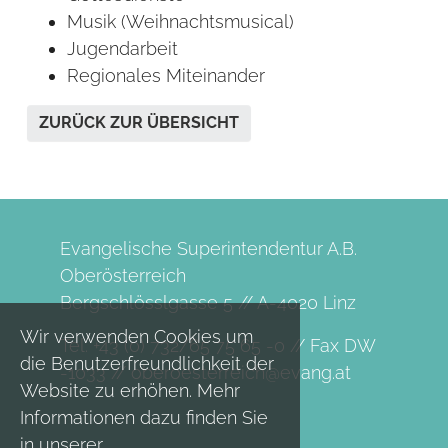
Musik (Weihnachtsmusical)
Jugendarbeit
Regionales Miteinander
ZURÜCK ZUR ÜBERSICHT
Evangelische Superintendentur A.B.
Oberösterreich
Bergschlösslgasse 5 // A-4020 Linz
Wir verwenden Cookies um
Tel. +43 (0) 732/65 75 65 -0 // Fax DW
die Benutzerfreundlichkeit der
-1033 //
oberoesterreich@evang.at
Website zu erhöhen. Mehr
Informationen dazu finden Sie
in unserer