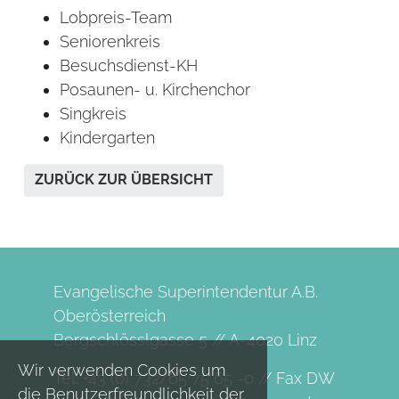
Lobpreis-Team
Seniorenkreis
Besuchsdienst-KH
Posaunen- u. Kirchenchor
Singkreis
Kindergarten
ZURÜCK ZUR ÜBERSICHT
Evangelische Superintendentur A.B.
Oberösterreich
Bergschlösslgasse 5 // A-4020 Linz
Wir verwenden Cookies um
Tel. +43 (0) 732/65 75 65 -0 // Fax DW
die Benutzerfreundlichkeit der