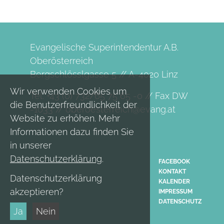
Evangelische Superintendentur A.B.
Oberösterreich
Bergschlösslgasse 5 // A-4020 Linz
Wir verwenden Cookies um
Tel. +43 (0) 732/65 75 65 -0 // Fax DW
die Benutzerfreundlichkeit der
-1033 //
oberoesterreich@evang.at
Website zu erhöhen. Mehr
Informationen dazu finden Sie
in unserer
Datenschutzerklärung
.
FACEBOOK
KONTAKT
Datenschutzerklärung
KALENDER
akzeptieren?
IMPRESSUM
DATENSCHUTZ
Ja
Nein