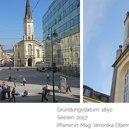
Gründungsdatum:
1850
Seelen:
2057
Pfarrer:in:
Mag. Veronika Ober